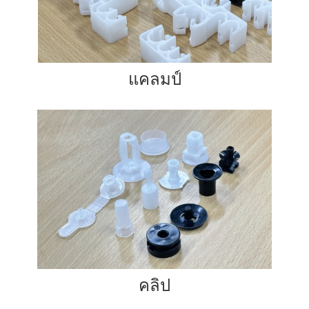
แคลมป์
คลิป