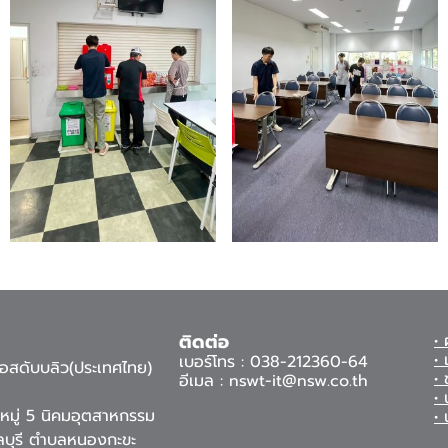
ติดต่อ
•
• 
เบอร์โทร : 038-212360-64
นเอสดับบลิว(ประเทศไทย)
• 
อีเมล : nswt-it@nsw.co.th
•
มู่ 5 นิคมอุตสาหกรรม
•
ชลบุรี ตำบลหนองกะขะ