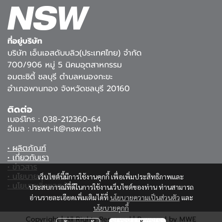
ที่อยู่บริษัท
บริษัท เอ็นเอสดับบลิว(ประเทศไทย) จำกัด
700/906 หมู่ 5 นิคมอุตสาหกรรม
อมตะซิตี้ ชลบุรี ตำบลหนองกะขะ
อำเภอพานทอง จังหวัดชลบุรี 20160
ติดต่อ
เบอร์โทร : 038-212360-64
อีเมล : nswt-it@nsw.co.th
• ผลิตภัณฑ์
• เกี่ยวกับเรา
• ข่าวสาร
• นโยบายคุณภาพ
เว็บไซต์นี้มีการใช้งานคุกกี้ เพื่อเพิ่มประสิทธิภาพและ
• นโยบายสิ่งแวดล้อม
ประสบการณ์ที่ดีในการใช้งานเว็บไซต์ของท่าน ท่านสามารถ
อ่านรายละเอียดเพิ่มเติมได้ที่
นโยบายความเป็นส่วนตัว
และ
นโยบายคุกกี้
Copyright | All Rights Reserved | Powered by MWE