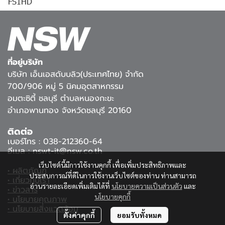
FS1HD
ที่อยู่บริษัท
บริษัท เอ็นเอสดับบลิว(ประเทศไทย) จำกัด
700/906 หมู่ 5 นิคมอุตสาหกรรม
อมตะซิตี้ ชลบุรี ตำบลหนองกะขะ
อำเภอพานทอง จังหวัดชลบุรี 20160
ติดต่อ
เบอร์โทร : 038-212360-64
อีเมล : nswt-it@nsw.co.th
เว็บไซต์นี้มีการใช้งานคุกกี้ เพื่อเพิ่มประสิทธิภาพและ
• ผลิตภัณฑ์
ประสบการณ์ที่ดีในการใช้งานเว็บไซต์ของท่าน ท่านสามารถ
• เกี่ยวกับเรา
อ่านรายละเอียดเพิ่มเติมได้ที่
นโยบายความเป็นส่วนตัว
และ
• ข่าวสาร
นโยบายคุกกี้
• นโยบายคุณภาพ
• นโยบายสิ่งแวดล้อม
ตั้งค่าคุกกี้
ยอมรับทั้งหมด