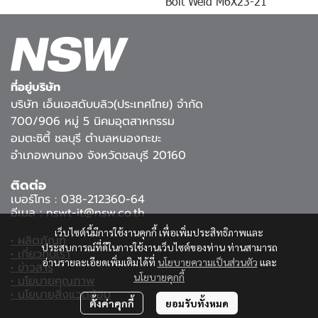
Bolt Weld M6X23-21
ที่อยู่บริษัท
บริษัท เอ็นเอสดับบลิว(ประเทศไทย) จำกัด
700/906 หมู่ 5 นิคมอุตสาหกรรม
อมตะซิตี้ ชลบุรี ตำบลหนองกะขะ
อำเภอพานทอง จังหวัดชลบุรี 20160
ติดต่อ
เบอร์โทร : 038-212360-64
อีเมล : nswt-it@nsw.co.th
เว็บไซต์นี้มีการใช้งานคุกกี้ เพื่อเพิ่มประสิทธิภาพและ
• ผลิตภัณฑ์
ประสบการณ์ที่ดีในการใช้งานเว็บไซต์ของท่าน ท่านสามารถ
• เกี่ยวกับเรา
อ่านรายละเอียดเพิ่มเติมได้ที่
นโยบายความเป็นส่วนตัว
และ
• ข่าวสาร
นโยบายคุกกี้
• นโยบายคุณภาพ
• นโยบายสิ่งแวดล้อม
ตั้งค่าคุกกี้
ยอมรับทั้งหมด